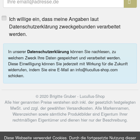
Ich willige ein, dass meine Angaben laut
Datenschutzerklärung zweckgebunden verarbeitet
werden.
In unserer
können Sie nachlesen, zu
Datenschutzerklärung
welchem Zweck Ihre Daten gespeichert und verarbeitet werden.
Diese Einwilligung können Sie jederzeit mit Wirkung für die Zukunft
widerrufen, indem Sie eine E-Mail an info@lucullus-shop.com
schicken.
© 2020 Brigitte Gruber - Lucullus-Shop
Alle hier genannten Preise verstehen sich inkl. der gesetzlich festgelegten
MwSt. und zzgl. der gewählten Versandkosten. Alle Markennamen,
Warenzeichen sowie sämtliche Produktbilder sind Eigentum Ihrer
rechtmäßigen Eigentümer und dienen hier nur der Beschreibung.
Diese Webseite verwendet Cookies. Durch die fortgesetzte Nutzung dieser
** Gilt für Lieferungen nach Deutschland.
Hier
finden Sie Informationen zu