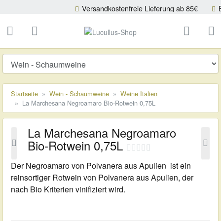
Versandkostenfreie Lieferung ab 85€
Europawei
ließen
Lucullus-Shop
schließen
Suche
Startseite
Wein - Schaumweine
Weine Italien
La Marchesana Negroamaro Bio-Rotwein 0,75L
La Marchesana Negroamaro
Bio-Rotwein 0,75L
Der Negroamaro von Polvanera aus Apulien ist ein
reinsortiger Rotwein von Polvanera aus Apulien, der
nach Bio Kriterien vinifiziert wird.