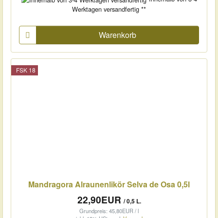
Werktagen versandfertig **
Warenkorb
FSK 18
Mandragora Alraunenlikör Selva de Osa 0,5l
22,90EUR
/ 0,5 L.
Grundpreis: 45,80EUR / l