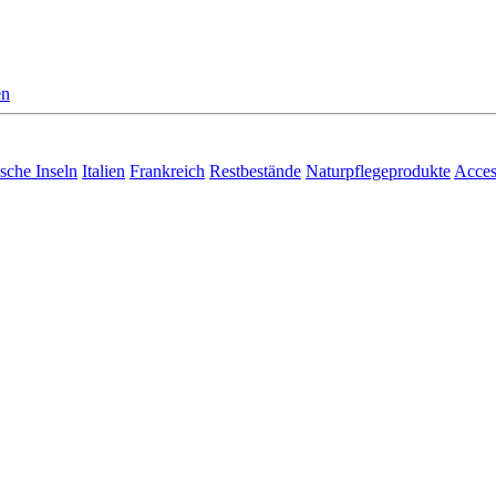
en
sche Inseln
Italien
Frankreich
Restbestände
Naturpflegeprodukte
Acces