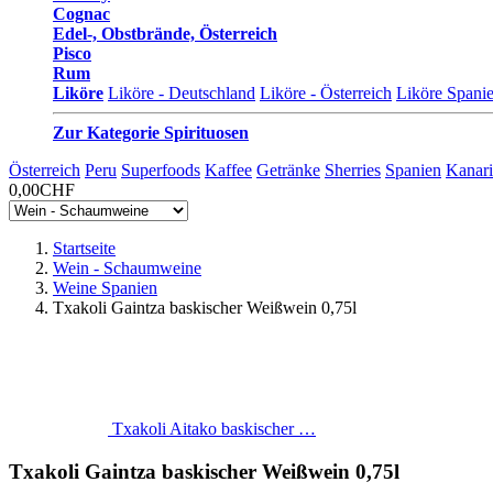
Cognac
Edel-, Obstbrände, Österreich
Pisco
Rum
Liköre
Liköre - Deutschland
Liköre - Österreich
Liköre Spani
Zur Kategorie Spirituosen
Österreich
Peru
Superfoods
Kaffee
Getränke
Sherries
Spanien
Kanari
0,00CHF
Startseite
Wein - Schaumweine
Weine Spanien
Txakoli Gaintza baskischer Weißwein 0,75l
Txakoli Aitako baskischer …
Txakoli Gaintza baskischer Weißwein 0,75l