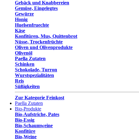
Gebäck und Knabbereien
Gemüse, Eingelegtes
Gewürze
Honig
Huelsenfruechte
Käse
Konfitüren, Mus, Quittenbrot
Nüsse, Trockenfrüchte
Oliven und Olivenprodukte
Olivenöl
Paella Zutaten
Schinken
Schokolade, Turron
Wurstspezialitäten
Reis
Süßigkeiten
Zur Kategorie Feinkost
Paella Zutaten
Bio-Produkte
Bio-Aufstriche, Pates
Bio-Essig
Bio-Schaumweine
Konfitüre
Bio-Weine