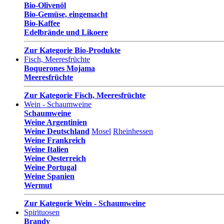
Bio-Olivenöl
Bio-Gemüse, eingemacht
Bio-Kaffee
Edelbrände und Likoere
Zur Kategorie Bio-Produkte
Fisch, Meeresfrüchte
Boquerones Mojama
Meeresfrüchte
Zur Kategorie Fisch, Meeresfrüchte
Wein - Schaumweine
Schaumweine
Weine Argentinien
Weine Deutschland
Mosel
Rheinhessen
Weine Frankreich
Weine Italien
Weine Oesterreich
Weine Portugal
Weine Spanien
Wermut
Zur Kategorie Wein - Schaumweine
Spirituosen
Brandy