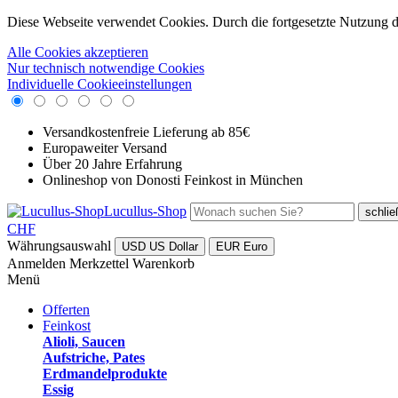
Diese Webseite verwendet Cookies. Durch die fortgesetzte Nutzung 
Alle Cookies akzeptieren
Nur technisch notwendige Cookies
Individuelle Cookieeinstellungen
Versandkostenfreie Lieferung ab 85€
Europaweiter Versand
Über 20 Jahre Erfahrung
Onlineshop von Donosti Feinkost in München
Lucullus-Shop
schli
CHF
Währungsauswahl
USD
US Dollar
EUR
Euro
Anmelden
Merkzettel
Warenkorb
Menü
Offerten
Feinkost
Alioli, Saucen
Aufstriche, Pates
Erdmandelprodukte
Essig