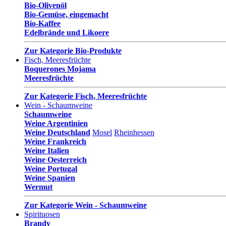
Bio-Olivenöl
Bio-Gemüse, eingemacht
Bio-Kaffee
Edelbrände und Likoere
Zur Kategorie Bio-Produkte
Fisch, Meeresfrüchte
Boquerones Mojama
Meeresfrüchte
Zur Kategorie Fisch, Meeresfrüchte
Wein - Schaumweine
Schaumweine
Weine Argentinien
Weine Deutschland
Mosel
Rheinhessen
Weine Frankreich
Weine Italien
Weine Oesterreich
Weine Portugal
Weine Spanien
Wermut
Zur Kategorie Wein - Schaumweine
Spirituosen
Brandy