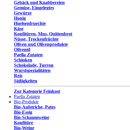
Gebäck und Knabbereien
Gemüse, Eingelegtes
Gewürze
Honig
Huelsenfruechte
Käse
Konfitüren, Mus, Quittenbrot
Nüsse, Trockenfrüchte
Oliven und Olivenprodukte
Olivenöl
Paella Zutaten
Schinken
Schokolade, Turron
Wurstspezialitäten
Reis
Süßigkeiten
Zur Kategorie Feinkost
Paella Zutaten
Bio-Produkte
Bio-Aufstriche, Pates
Bio-Essig
Bio-Schaumweine
Konfitüre
Bio-Weine