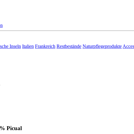
en
sche Inseln
Italien
Frankreich
Restbestände
Naturpflegeprodukte
Acces
l
0% Picual