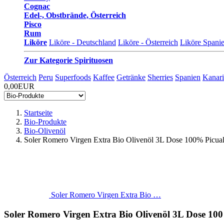
Cognac
Edel-, Obstbrände, Österreich
Pisco
Rum
Liköre
Liköre - Deutschland
Liköre - Österreich
Liköre Spani
Zur Kategorie Spirituosen
Österreich
Peru
Superfoods
Kaffee
Getränke
Sherries
Spanien
Kanari
0,00EUR
Startseite
Bio-Produkte
Bio-Olivenöl
Soler Romero Virgen Extra Bio Olivenöl 3L Dose 100% Picua
Soler Romero Virgen Extra Bio …
Soler Romero Virgen Extra Bio Olivenöl 3L Dose 10