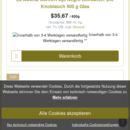
Knoblauch 400 g Glas
$35.67
/ 400g
Grundpreis: $89.18 / kg
inkl. 7% USt.
zzgl.
Versand
Innerhalb von 3-4
Werktagen versandfertig **
Warenkorb
TOP
Diese Webseite verwendet Cookies. Durch die fortgesetzte Nutzung dieser
Webseite stimmen Sie dem Einsatz von technisch notwendigen Cookies zu.
Mehr erfahren
Alle Cookies akzeptieren

Nur technisch notwendige Cookies
Individuelle Cookieeinstellungen