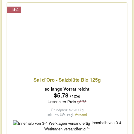
-14%
Sal d´Oro - Salzblüte Bio 125g
so lange Vorrat reicht
$5.78
/ 125g
Unser alter Preis
$6.75
Grundpreis: $7.23 / kg
inkl. 7% USt.
zzgl.
Versand
Innerhalb von 3-4
Werktagen versandfertig **