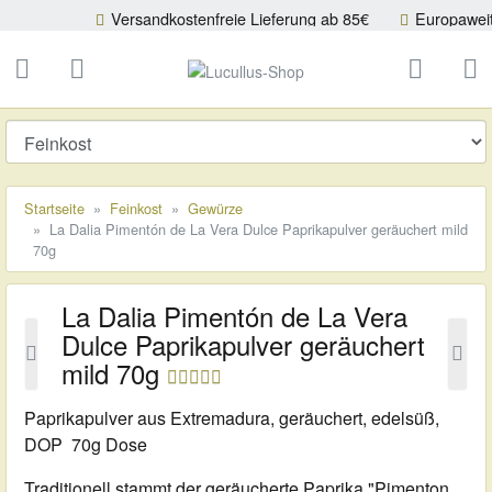
Versandkostenfreie Lieferung ab 85€
Europaweiter Versand
ließen
Lucullus-Shop
schließen
Suche
Startseite
Feinkost
Gewürze
La Dalia Pimentón de La Vera Dulce Paprikapulver geräuchert mild
70g
La Dalia Pimentón de La Vera
Dulce Paprikapulver geräuchert
mild 70g
Paprikapulver aus Extremadura, geräuchert, edelsüß,
DOP 70g Dose
Traditionell stammt der geräucherte Paprika "Pimenton