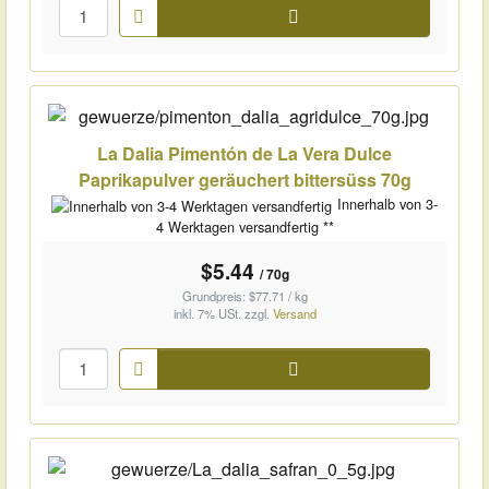
Warenkorb
La Dalia Pimentón de La Vera Dulce
Paprikapulver geräuchert bittersüss 70g
Innerhalb von 3-
4 Werktagen versandfertig **
$5.44
/ 70g
Grundpreis: $77.71 / kg
inkl. 7% USt.
zzgl.
Versand
Warenkorb