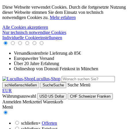
Diese Webseite verwendet Cookies. Durch die fortgesetzte Nutzung
dieser Webseite stimmen Sie dem Einsatz von technisch
notwendigen Cookies zu.
Mehr erfahren
Alle Cookies akzeptieren
Nur technisch notwendige Cookies
Individuelle Cookieeinstellungen
Versandkostenfreie Lieferung ab 85€
Europaweiter Versand
Über 20 Jahre Erfahrung
Onlineshop von Donosti Feinkost in München
Lucullus-Shop
Suche
Menü
schließen
schließen
Suche
Suche
EUR
Währungsauswahl
USD
US Dollar
CHF
Schweizer Franken
Anmelden
Merkzettel
Warenkorb
Menü
schließen
×
Offerten
schließen
×
Feinkost