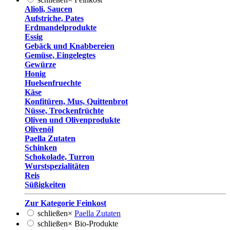
Alioli, Saucen
Aufstriche, Pates
Erdmandelprodukte
Essig
Gebäck und Knabbereien
Gemüse, Eingelegtes
Gewürze
Honig
Huelsenfruechte
Käse
Konfitüren, Mus, Quittenbrot
Nüsse, Trockenfrüchte
Oliven und Olivenprodukte
Olivenöl
Paella Zutaten
Schinken
Schokolade, Turron
Wurstspezialitäten
Reis
Süßigkeiten
Zur Kategorie Feinkost
schließen
×
Paella Zutaten
schließen
×
Bio-Produkte