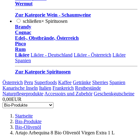
Wermut
Zur Kategorie Wein - Schaumweine
schließen
×
Spirituosen
Brandy
Cognac
Edel-, Obstbrände, Österreich
Pisco
Rum
Liköre
Liköre - Deutschland
Liköre - Österreich
Liköre
Spanien
Zur Kategorie Spirituosen
Österreich
Peru
Superfoods
Kaffee
Getränke
Sherries
Spanien
Kanarische Inseln
Italien
Frankreich
Restbestände
Naturpflegeprodukte
Accessoirs und Zubehör
Geschenkgutscheine
0,00EUR
Startseite
Bio-Produkte
Bio-Olivenöl
Artajo Arbequina 8 Bio Olivenöl Virgen Extra 1 L