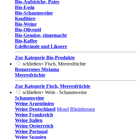
Bio-Aufstriche, Pates
Bio-Essig
Bio-Schaumweine
Konfitüre
Bio-Weine
Bio-Olivenöl
Bio-Gemüse, eingemacht
Bio-Kaffee
Edelbrände und Likoere
Zur Kategorie Bio-Produkte
schließen
×
Fisch, Meeresfrüchte
Boquerones Mojama
Meeresfrüchte
Zur Kategorie Fisch, Meeresfrüchte
schließen
×
Wein - Schaumweine
Schaumweine
Weine Argentinien
Weine Deutschland
Mosel
Rheinhessen
Weine Frankreich
Weine Italien
Weine Oesterreich
Weine Portugal
Weine Spanien