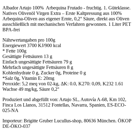
Albador Artajo 100% Arbequina Frutado - fruchtig. 1. Güteklasse.
Natives Olivenöl Virgen Extra – Erste Kaltpressung aus 100%
Arbequina-Oliven aus eigener Ernte, 0,2° Säure, direkt aus Oliven
ausschließlich mit mechanischen Verfahren gewonnen. 1 Liter PET
BPA-frei
Nährwertangaben pro 100g
Energiewert 3700 KJ/900 kcal
* Fette 100g
Gesättigte Fettsäuren 13 g
Einfach ungesättigte Fettsäuren 79 g
Mehrfach ungesättigte Fettsäuren 8 g
Kohlenhydrate 0 g, Zucker 0g, Proteine 0 g
*Salz 0g, Vitamin E: 20mg
Peroxide: 5,2 meq von 02-kg, ΔK: 0.0, K270: 0,09, K232 1.61
Wachse 49 mg/kg, Säure 0,2°
Produziert und abgefüllt von: Artajo SL, Autovía A-68, Km 102,
Finca Los Llanos, 31512 Fontellas, Navarra, Spanien, ES-ECO-
025-NA
Importeur: Brigitte Gruber Lucullus-shop, 80636 München. ÖKOP
DE-ÖKO-037