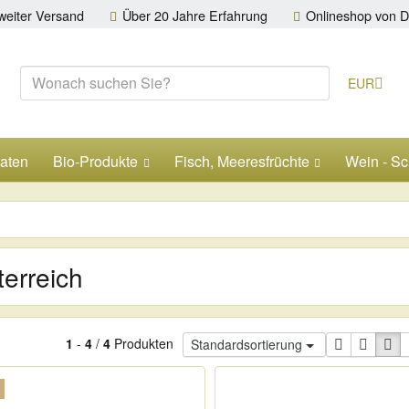
eiter Versand
Über 20 Jahre Erfahrung
Onlineshop von D
EUR
taten
Bio-Produkte
Fisch, Meeresfrüchte
Wein - S
erreich
1
-
4
/
4
Produkten
Standardsortierung