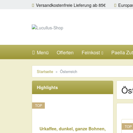
Versandkostenfreie Lieferung ab 85€
Europaw
ließen
Lucullus-Shop
schließen
Suche
schließen
Suche
Menü
Offerten
Feinkost
Paella Zu
Startseite
Österreich
Öst
Highlights
TOP
TOP
Urkaffee, dunkel, ganze Bohnen,