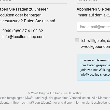
aben Sie Fragen zu unseren
Abonnieren Sie den
rodukten oder benötigen
immer auf dem aktu
nterstützung? Rufen Sie uns an!
E-Mailadresse
0049 (0)89 37 41 92 32
info@lucullus-shop.com
Ich willige ein,
zweckgebunden v
In unserer
Datensch
Ihre Daten gespeiche
jederzeit mit Wirkung
info@lucullus-shop.c
© 2020 Brigitte Gruber - Lucullus-Shop
setzlich festgelegten MwSt. und zzgl. der gewählten Versandkosten. Alle Marke
Eigentum Ihrer rechtmäßigen Eigentümer und dienen hier nur der Beschreibung