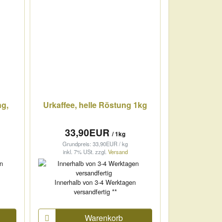
ng,
Urkaffee, helle Röstung 1kg
33,90EUR
/ 1kg
Grundpreis: 33,90EUR / kg
inkl. 7% USt.
zzgl.
Versand
n
Innerhalb von 3-4 Werktagen
versandfertig **
Warenkorb