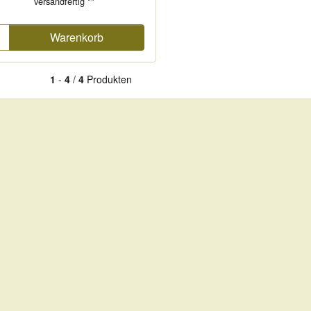
versandfertig **
Warenkorb
1
-
4
/
4
Produkten