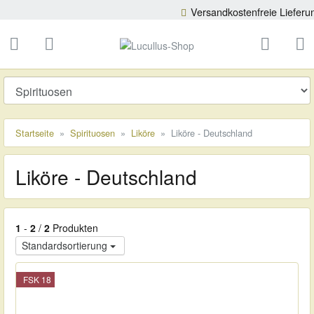
Versandkostenfreie Lieferung 
ließen
Lucullus-Shop
schließen
Suche
Startseite
Spirituosen
Liköre
Liköre - Deutschland
Liköre - Deutschland
1
-
2
/
2
Produkten
Standardsortierung
FSK 18