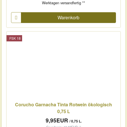
Werktagen versandfertig **
Warenkorb
FSK 18
Corucho Garnacha Tinta Rotwein ökologisch
0,75 L
9,95EUR
/ 0,75 L.
Grundpreis: 13,27EUR / l