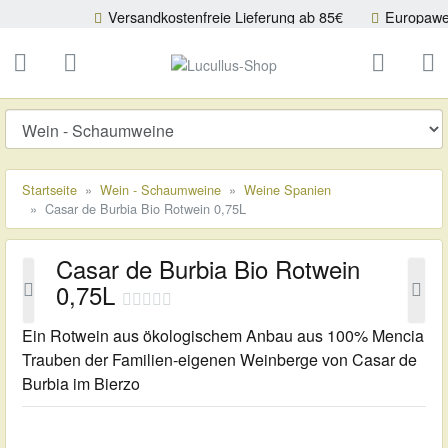
Versandkostenfreie Lieferung ab 85€
Europaweiter Versand
ließen
Lucullus-Shop
schließen
Suche
Startseite
Wein - Schaumweine
Weine Spanien
Casar de Burbia Bio Rotwein 0,75L
Casar de Burbia Bio Rotwein
0,75L
Ein Rotwein aus ökologischem Anbau aus 100% Mencia
Trauben der Familien-eigenen Weinberge von Casar de
Burbia im Bierzo