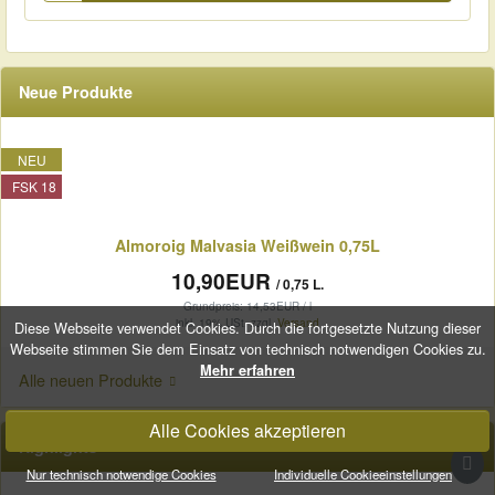
Neue Produkte
NEU
FSK 18
Almoroig Malvasia Weißwein 0,75L
10,90EUR
/ 0,75 L.
Grundpreis: 14,53EUR / l
inkl. 19% USt.
zzgl.
Versand
Diese Webseite verwendet Cookies. Durch die fortgesetzte Nutzung dieser
Webseite stimmen Sie dem Einsatz von technisch notwendigen Cookies zu.
Mehr erfahren
Alle neuen Produkte
Alle Cookies akzeptieren
Highlights

Nur technisch notwendige Cookies
Individuelle Cookieeinstellungen