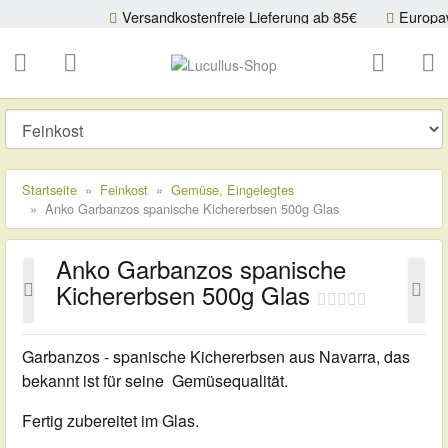
Versandkostenfreie Lieferung ab 85€
Europaweiter Versa
ließen
Lucullus-Shop
schließen
Suche
Startseite
Feinkost
Gemüse, Eingelegtes
Anko Garbanzos spanische Kichererbsen 500g Glas
Anko Garbanzos spanische
Kichererbsen 500g Glas
Garbanzos - spanische Kichererbsen aus Navarra, das
bekannt ist für seine Gemüsequalität.
Fertig zubereitet im Glas.