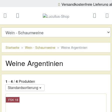
Versandkostenfreie Lieferung ab 85
ließen
Lucullus-Shop
schließen
Suche
Startseite
Wein - Schaumweine
Weine Argentinien
Weine Argentinien
1
-
4
/
4
Produkten
Standardsortierung
FSK 18