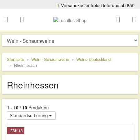
Versandkostenfreie Lieferung ab 85€
Eur
ließen
Lucullus-Shop
schließen
Suche
Startseite
Wein - Schaumweine
Weine Deutschland
Rheinhessen
Rheinhessen
1
-
10
/
10
Produkten
Standardsortierung
FSK 18