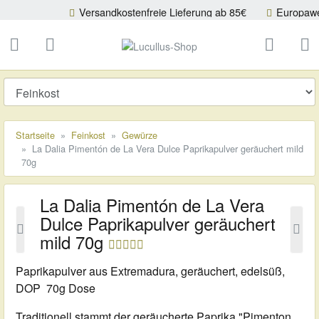
Versandkostenfreie Lieferung ab 85€
Europaweiter Versand
ließen
Lucullus-Shop
schließen
Suche
Startseite
Feinkost
Gewürze
La Dalia Pimentón de La Vera Dulce Paprikapulver geräuchert mild
70g
La Dalia Pimentón de La Vera
Dulce Paprikapulver geräuchert
mild 70g
Paprikapulver aus Extremadura, geräuchert, edelsüß,
DOP 70g Dose
Traditionell stammt der geräucherte Paprika "Pimenton